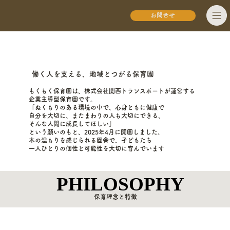
お問合せ
働く人を支える、地域とつがる保育園
もくもく保育園は、株式会社関西トランスポートが運営する
企業主導型保育園です。
「ぬくもりのある環境の中で、心身ともに健康で
自分を大切に、またまわりの人も大切にできる、
そんな人間に成長してほしい」
という願いのもと、2025年4月に開園しました。
木の温もりを感じられる園舎で、子どもたち
一人ひとりの個性と可能性を大切に育んでいます
PHILOSOPHY
PHILOSOPHY
保育理念と特徴