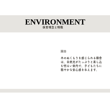
ENVIRONMENT
ENVIRONMENT
保育理念と特徴
​園舎
木のぬくもりを感じられる園舎
は、自然光がたっぷりと差し込
む明るい室内で、子どもたちに
穏やかな安心感を与えます。