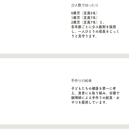
​少人数でゆったり
0歳児（定員5名）
1歳児（定員7名）
2歳児（定員7名）と、
各年齢ごとに少人数制を採用
し、一人ひとりの成長をじっく
りと見守ります。
​手作りの給食
子どもたちの健康を第一に考
え、食育にも取り組み、自園で
調理師による手作りの給食・お
やつを提供しています。