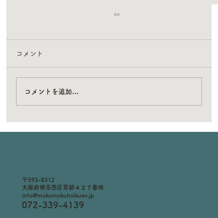
コメント
コメントを追加…
もくもく保育園のシンボルでもある看板
がつきました！
〒593-8312
大阪府堺市西区草部４２７番地
info@mokumokuhoikuen.jp
072-339-4139