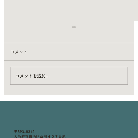
コメント
コメントを追加…
もくもく保育園のシンボルでもある看板
がつきました！
〒593-8312
大阪府堺市西区草部４２７番地